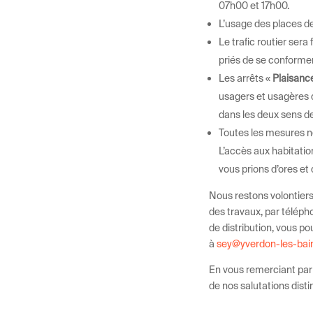
07h00 et 17h00.
L’usage des places de
Le trafic routier ser
priés de se conformer 
Les arrêts «
Plaisanc
usagers et usagères de
dans les deux sens de
Toutes les mesures 
L’accès aux habitati
vous prions d’ores et 
Nous restons volontiers
des travaux, par télép
de distribution, vous p
à
sey@yverdon-les-bai
En vous remerciant par
de nos salutations dist