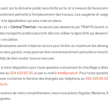
 parc sur le domaine public sera limité au fur et à mesure de l’avancem
a fortement perturbé à l’emplacement des travaux. Les usagères et usage
à la signalisation qui sera mise en place.
e
» et «
Central Thermal
» ne seront pas desservis par TRAVYS durant ce
s transports publics pourront dès lors utiliser la ligne 604 qui desservir
 circulation.
nécessaires seront mises en œuvre pour limiter au maximum les déra
ons sera garanti, mais pourrait être momentanément perturbé en foncti
déjà de bien vouloir nous en excuser.
 à votre disposition pour toute question concernant le chauffage à dis
hone au
024 423 65 55
ou par e-mail à
info@ycad.ch
. Pour toute questio
ouvez contacter le Service des énergies par téléphone au
024 423 65 5
ns.ch
.
 avance de votre compréhension, nous vous prions d’agréer, Madame, M
inguées.