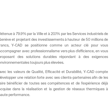
Détenue à 79.9% par la Ville et à 20.1% par les Services industriels de
Genève et projetant des investissements à hauteur de 50 millions de
francs, Y-CAD se positionne comme un acteur clé pour vous
accompagner avec professionnalisme vers plus d’efficience, en vous
proposant des solutions durables répondant à des exigences
environnementales toujours plus élevées.
Avec les valeurs de Qualité, Efficacité et Durabilité, Y-CAD compte
développer une relation forte avec ses clients-partenaires afin de les
faire bénéficier de toutes ses compétences et de l’expérience déjà
acquise dans la réalisation et la gestion de réseaux thermiques à
haute performance.